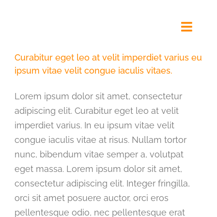
Ga
naar
Toggl
inhoud
Navig
Curabitur eget leo at velit imperdiet varius eu
ipsum vitae velit congue iaculis vitaes.
Kinderdagverblijf Alkmaar
Lorem ipsum dolor sit amet, consectetur
adipiscing elit. Curabitur eget leo at velit
Visie & Beleid
imperdiet varius. In eu ipsum vitae velit
congue iaculis vitae at risus. Nullam tortor
Contact
nunc, bibendum vitae semper a, volutpat
eget massa. Lorem ipsum dolor sit amet,
Rondleiding
consectetur adipiscing elit. Integer fringilla,
orci sit amet posuere auctor, orci eros
Aanmelden
pellentesque odio, nec pellentesque erat