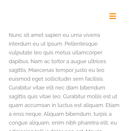
Ga
naar
Toggl
inhoud
Navig
Nunc sit amet sapien eu urna viverra
interdum eu ut ipsum. Pellentesque
Kinderdagverblijf Alkmaar
vulputate leo quis metus ullamcorper
dapibus. Nam ac tortor a augue ultrices
Visie & Beleid
sagittis. Maecenas tempor justo eu leo
euismod eget sollicitudin sem facilisis.
Curabitur vitae elit nec diam bibendum
Contact
sagittis quis vitae leo. Curabitur mollis est ut
quam accumsan in luctus est aliquam. Etiam
Rondleiding
a eros neque. Aliquam bibendum, turpis a
congue aliquam, enim nibh pharetra elit, eu
Aanmelden