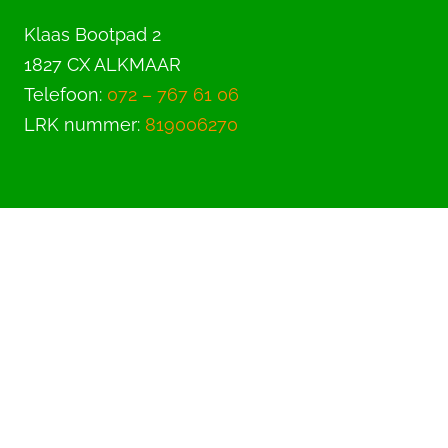
Klaas Bootpad 2
1827 CX ALKMAAR
Telefoon:
072 – 767 61 06
LRK nummer:
819006270