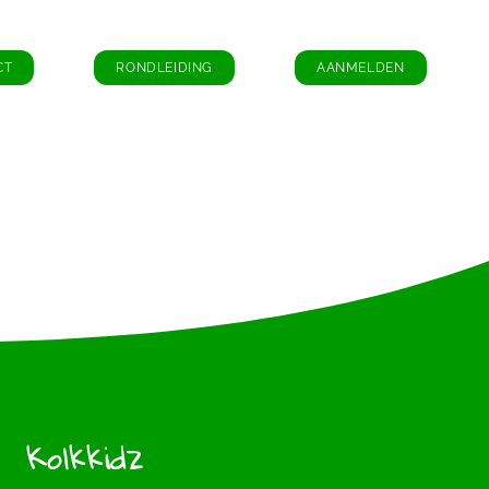
CT
RONDLEIDING
AANMELDEN
Kolkkidz