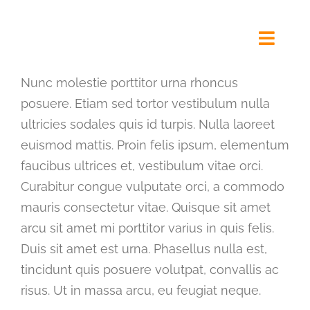
Ga
naar
Toggl
inhoud
Navig
Nunc molestie porttitor urna rhoncus
posuere. Etiam sed tortor vestibulum nulla
Kinderdagverblijf Alkmaar
ultricies sodales quis id turpis. Nulla laoreet
euismod mattis. Proin felis ipsum, elementum
Visie & Beleid
faucibus ultrices et, vestibulum vitae orci.
Curabitur congue vulputate orci, a commodo
mauris consectetur vitae. Quisque sit amet
Contact
arcu sit amet mi porttitor varius in quis felis.
Duis sit amet est urna. Phasellus nulla est,
Rondleiding
tincidunt quis posuere volutpat, convallis ac
risus. Ut in massa arcu, eu feugiat neque.
Aanmelden