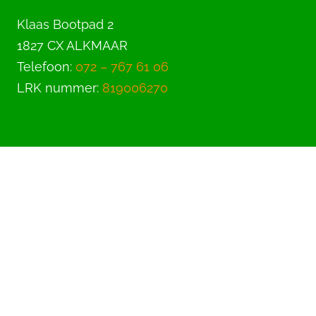
Klaas Bootpad 2
1827 CX ALKMAAR
Telefoon:
072 – 767 61 06
LRK nummer:
819006270