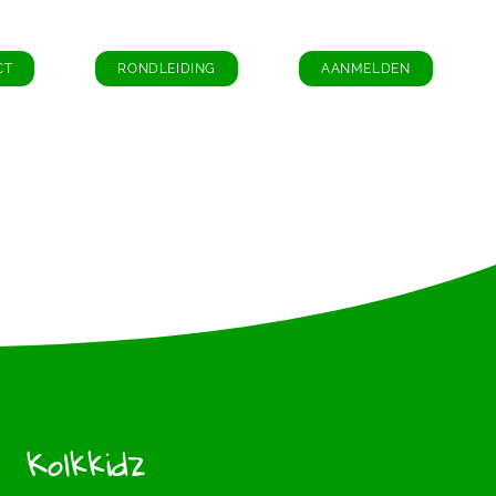
CT
RONDLEIDING
AANMELDEN
Kolkkidz